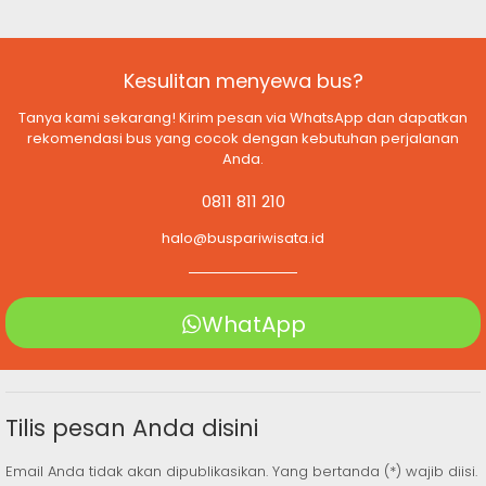
Kesulitan menyewa bus?
Tanya kami sekarang! Kirim pesan via WhatsApp dan dapatkan
rekomendasi bus yang cocok dengan kebutuhan perjalanan
Anda.
0811 811 210
halo@buspariwisata.id
WhatApp
Tilis pesan Anda disini
Email Anda tidak akan dipublikasikan. Yang bertanda (*) wajib diisi.