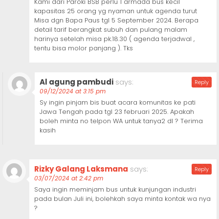
Kami dari Paroki BSB perlu 1 armada bus kecil
kapasitas 25 orang yg nyaman untuk agenda turut
Misa dgn Bapa Paus tgl 5 September 2024. Berapa
detail tarif berangkat subuh dan pulang malam
harinya setelah misa pk.18.30 ( agenda terjadwal ,
tentu bisa molor panjang ). Tks
Al agung pambudi
says:
Reply
09/12/2024 at 3:15 pm
Sy ingin pinjam bis buat acara komunitas ke pati
Jawa Tengah pada tgl 23 februari 2025. Apakah
boleh minta no telpon WA untuk tanya2 dl ? Terima
kasih
Rizky Galang Laksmana
says:
Reply
03/07/2024 at 2:42 pm
Saya ingin meminjam bus untuk kunjungan industri
pada bulan Juli ini, bolehkah saya minta kontak wa nya
?