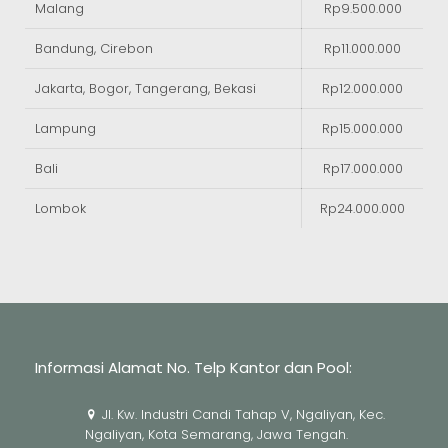
Malang
Rp9.500.000
Bandung, Cirebon
Rp11.000.000
Jakarta, Bogor, Tangerang, Bekasi
Rp12.000.000
Lampung
Rp15.000.000
Bali
Rp17.000.000
Lombok
Rp24.000.000
Informasi Alamat No. Telp Kantor dan Pool:
Jl. Kw. Industri Candi Tahap V, Ngaliyan, Kec.
Ngaliyan, Kota Semarang, Jawa Tengah.