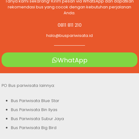
Tanya kami sekarang! Kirim pesan via WhatsApp dan dapatkan
rekomendasi bus yang cocok dengan kebutuhan perjalanan
Anda.
0811 811 210
halo@buspariwisata.id
WhatApp
PO Bus pariwisata lainnya:
Bus Pariwisata Blue Star
Bus Pariwisata Bin Ilyas
Bus Pariwisata Subur Jaya
Bus Pariwisata Big Bird