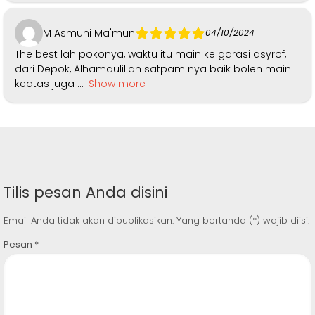
M Asmuni Ma'mun
04/10/2024
The best lah pokonya, waktu itu main ke garasi asyrof,
dari Depok, Alhamdulillah satpam nya baik boleh main
keatas juga
Show more
[grw id=5700]
Tilis pesan Anda disini
Email Anda tidak akan dipublikasikan. Yang bertanda (*) wajib diisi.
Pesan
*