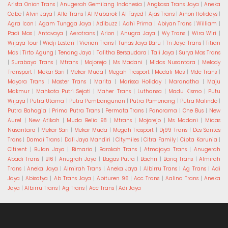
Arista Onion Trans
|
Anugerah Gemilang Indonesia
|
Angkasa Trans Jaya
|
Aneka
Cabe
|
Alvin Jaya
|
Alfa Trans
|
Al Mubarok
|
Al Fayed
|
Ajas Trans
|
Ainon Holidays
|
Agra Icon
|
Agam Tungga Jaya
|
Adibuzz
|
Adhi Prima
|
Abiyan Trans
|
William
|
Padi Mas
|
Antavaya
|
Aerotrans
|
Arion
|
Anugra Jaya
|
Wy Trans
|
Wira Wiri
|
Wijaya Tour
|
Widji Lestari
|
Vierian Trans
|
Tunas Jaya Baru
|
Tri Jaya Trans
|
Titian
Mas
|
Tirto Agung
|
Tenang Jaya
|
Talitha Bersaudara
|
Tali Jaya
|
Surya Mas Trans
|
Surabaya Trans
|
Mtrans
|
Mojorejo
|
Ms Madani
|
Midas Nusantara
|
Melody
Transport
|
Mekar Sari
|
Mekar Muda
|
Megah Trasport
|
Medali Mas
|
Mdc Trans
|
Mayora Trans
|
Master Trans
|
Marita
|
Marissa Holiday
|
Maranatha
|
Maju
Makmur
|
Mahkota Putri Sejati
|
Maher Trans
|
Luthansa
|
Madu Kismo
|
Putu
Wijaya
|
Putra Utama
|
Putra Pembangunan
|
Putra Pamenang
|
Putra Malindo
|
Putra Bahagia
|
Prima Putra Trans
|
Permata Trans
|
Panorama
|
One Bus
|
New
Aurel
|
New Atikah
|
Muda Belia 98
|
Mtrans
|
Mojorejo
|
Ms Madani
|
Midas
Nusantara
|
Mekar Sari
|
Mekar Muda
|
Megah Trasport
|
Dj99 Trans
|
Des Santos
Trans
|
Damai Trans
|
Dali Jaya Mandiri
|
Citymiles
|
Citra Family
|
Cipta Karunia
|
Citirent
|
Bulan Jaya
|
Bimario
|
Barokah Trans
|
Atmajaya Trans
|
Anugerah
Abadi Trans
|
B16
|
Anugrah Jaya
|
Bagas Putra
|
Bachri
|
Bariq Trans
|
Almirah
Trans
|
Aneka Jaya
|
Almirah Trans
|
Aneka Jaya
|
Albirru Trans
|
Ag Trans
|
Adi
Jaya
|
Abisatya
|
Ab Trans Jaya
|
Abituren 96
|
Acc Trans
|
Aalina Trans
|
Aneka
Jaya
|
Albirru Trans
|
Ag Trans
|
Acc Trans
|
Adi Jaya