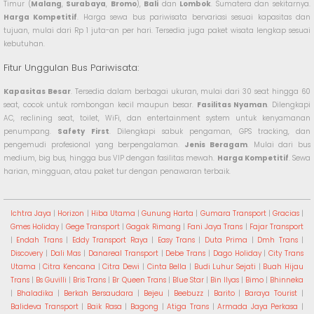
Timur (
Malang
,
Surabaya
,
Bromo
),
Bali
dan
Lombok
. Sumatera dan sekitarnya.
Harga Kompetitif
. Harga sewa bus pariwisata bervariasi sesuai kapasitas dan
tujuan, mulai dari Rp 1 juta-an per hari. Tersedia juga paket wisata lengkap sesuai
kebutuhan.
Fitur Unggulan Bus Pariwisata:
Kapasitas Besar
. Tersedia dalam berbagai ukuran, mulai dari 30 seat hingga 60
seat, cocok untuk rombongan kecil maupun besar.
Fasilitas Nyaman
. Dilengkapi
AC, reclining seat, toilet, WiFi, dan entertainment system untuk kenyamanan
penumpang.
Safety First
. Dilengkapi sabuk pengaman, GPS tracking, dan
pengemudi profesional yang berpengalaman.
Jenis Beragam
. Mulai dari bus
medium, big bus, hingga bus VIP dengan fasilitas mewah.
Harga Kompetitif
. Sewa
harian, mingguan, atau paket tur dengan penawaran terbaik.
Ichtra Jaya
|
Horizon
|
Hiba Utama
|
Gunung Harta
|
Gumara Transport
|
Gracias
|
Gmes Holiday
|
Gege Transport
|
Gagak Rimang
|
Fani Jaya Trans
|
Fajar Transport
|
Endah Trans
|
Eddy Transport Raya
|
Easy Trans
|
Duta Prima
|
Dmh Trans
|
Discovery
|
Dali Mas
|
Danareal Transport
|
Debe Trans
|
Dago Holiday
|
City Trans
Utama
|
Citra Kencana
|
Citra Dewi
|
Cinta Bella
|
Budi Luhur Sejati
|
Buah Hijau
Trans
|
Bs Guvilli
|
Bris Trans
|
Br Queen Trans
|
Blue Star
|
Bin Ilyas
|
Bimo
|
Bhinneka
|
Bhaladika
|
Berkah Bersaudara
|
Bejeu
|
Beebuzz
|
Barito
|
Baraya Tourist
|
Balideva Transport
|
Baik Rasa
|
Bagong
|
Atiga Trans
|
Armada Jaya Perkasa
|