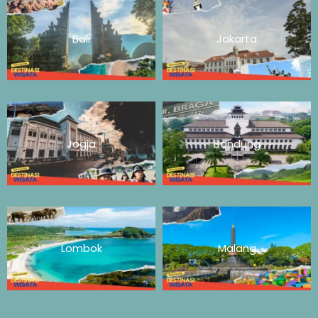
Bali
Jakarta
Jogja
Bandung
Lombok
Malang