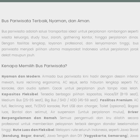
Bus Pariwisata Terbaik, Nyaman, dan Aman.
Bus pariwisata adalah solusi transportasi ideal untuk perjalanan rombongan seperti
wisata keluarga, study tour, ziarah, gathering kantor, hingga perjalanan dinas.
Dengan fasilitas lengkap, layanan profesional, dan kenyamanan tinggi, bus
pariwisata menjadi pilihan utama masyarakat Indonesia untuk perjalanan jarak
dekat maupun jauh.
Kenapa Memilih Bus Pariwisata?
Nyaman dan Modern
. Armada bus pariwisata kini hadir dengan desain interior
mewah, kursi reclining ergonomis, AC sejuk, serta hiburan lengkap seperti TV,
karaoke, dan audio system. Cocok untuk perjalanan jauh tanpa rasa lelah.
Kapasitas Fleksibel
. Tersedia berbagai pilihan kapasitas, Hiace/Elf (8–19 seat),
Medium Bus (25–35 seat), Big Bus / SHD / HDD (45–59 seat).
Fasilitas Premium
. AC
full, Reclining seat, TV/DVD karaoke, Port USB dan charger, Toilet (opsional), Bagasi
luas, Bantal dan selimut, Air suspension (untuk perjalanan mulus),
Driver
Berpengalaman dan Ramah
. Semua pengemudi dan kru dilatih secara
profesional untuk memberikan pelayanan terbaik dengan standar keselamatan
tinggi.
Rute Luas dan Fleksibel
. Melayani rute seluruh Indonesia, seperti Jawa Barat
(
Bandung
,
Bogor
,
Garut
), Jawa Tengah dan DIY (
Yogyakarta
,
Semarang
), Jawa