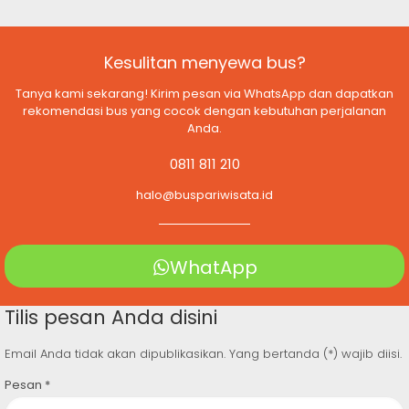
Kesulitan menyewa bus?
Tanya kami sekarang! Kirim pesan via WhatsApp dan dapatkan
rekomendasi bus yang cocok dengan kebutuhan perjalanan
Anda.
0811 811 210
halo@buspariwisata.id
WhatApp
Tilis pesan Anda disini
Email Anda tidak akan dipublikasikan. Yang bertanda (*) wajib diisi.
Pesan
*