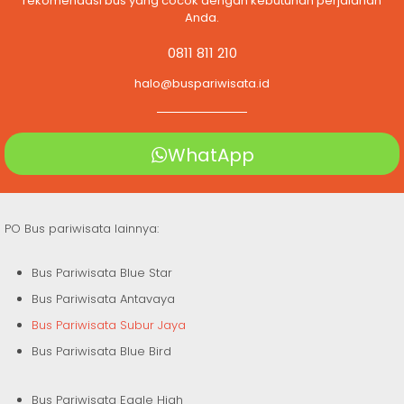
rekomendasi bus yang cocok dengan kebutuhan perjalanan
Anda.
0811 811 210
halo@buspariwisata.id
WhatApp
PO Bus pariwisata lainnya:
Bus Pariwisata Blue Star
Bus Pariwisata Antavaya
Bus Pariwisata Subur Jaya
Bus Pariwisata Blue Bird
Bus Pariwisata Eagle High