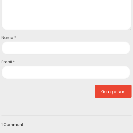
Nama
*
Email
*
1 Comment