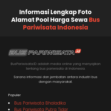
Informasi Lengkap Foto
Alamat Pool Harga Sewa
Bus
Pariwisata Indonesia
BusPariwisata.ID adalah media online yang menyajikan
tentang bus pariwisata di Indonesia.
Sarana informasi dan jembatan antara industri bus
dengan masyarakat.
Populer
Bus Pariwisata Bhaladika
Bus Pariwisata Putra Tidar