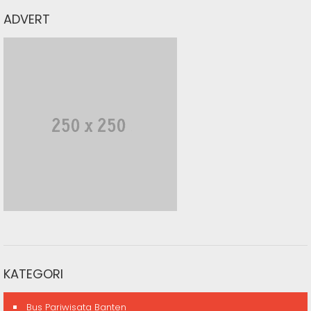
ADVERT
KATEGORI
Bus Pariwisata Banten