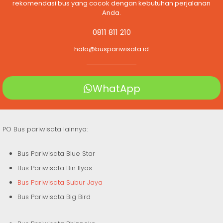
rekomendasi bus yang cocok dengan kebutuhan perjalanan
Anda.
0811 811 210
halo@buspariwisata.id
WhatApp
PO Bus pariwisata lainnya:
Bus Pariwisata Blue Star
Bus Pariwisata Bin Ilyas
Bus Pariwisata Subur Jaya
Bus Pariwisata Big Bird