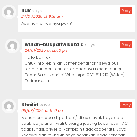
Iluk
says:
Reply
24/01/2025 at 9:31 am
Ada nomer wa nya pak ?
wulan-buspariwisataid
says:
Reply
24/01/2025 at 12:00 pm
Hallo Bpk Iluk
Untuk info lebih lanjut mengenai tarif sewa bus
termurah dan fasilitas armadanya bisa hubungi
Team Sales kami di WhatsApp 0811 811 210 (Wulan).
Terimakasih
Khoilid
says:
Reply
08/03/2020 at 11:10 am
Mohon armada di perbaiki/ di cek layak trayek ato
tidak, perjalanan wali 5 warga jubung kepanasan AC
tidak fungsi, driver di komplain tidak kooperatif. Saya
kecewa dan mungkin saya sarankan pada rekanan