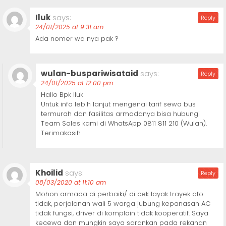
Iluk
says:
Reply
24/01/2025 at 9:31 am
Ada nomer wa nya pak ?
wulan-buspariwisataid
says:
Reply
24/01/2025 at 12:00 pm
Hallo Bpk Iluk
Untuk info lebih lanjut mengenai tarif sewa bus
termurah dan fasilitas armadanya bisa hubungi
Team Sales kami di WhatsApp 0811 811 210 (Wulan).
Terimakasih
Khoilid
says:
Reply
08/03/2020 at 11:10 am
Mohon armada di perbaiki/ di cek layak trayek ato
tidak, perjalanan wali 5 warga jubung kepanasan AC
tidak fungsi, driver di komplain tidak kooperatif. Saya
kecewa dan mungkin saya sarankan pada rekanan