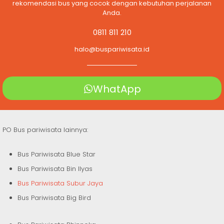
rekomendasi bus yang cocok dengan kebutuhan perjalanan
Anda.
0811 811 210
halo@buspariwisata.id
WhatApp
PO Bus pariwisata lainnya:
Bus Pariwisata Blue Star
Bus Pariwisata Bin Ilyas
Bus Pariwisata Subur Jaya
Bus Pariwisata Big Bird