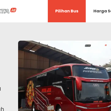
Pilihan Bus
Harga 
a
ah