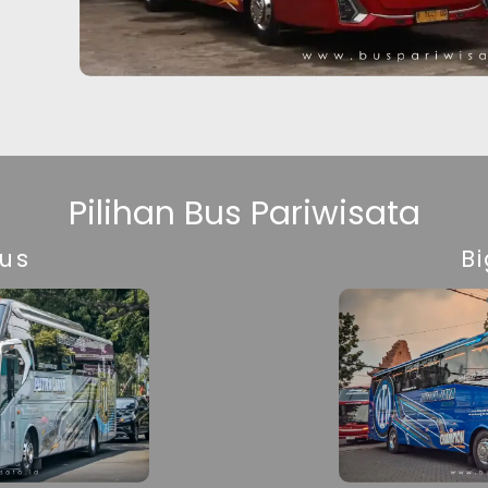
Pilihan Bus Pariwisata
bus
B