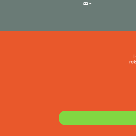
-
T
re