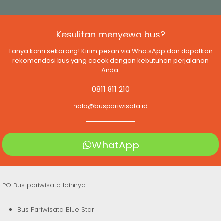
Kesulitan menyewa bus?
Tanya kami sekarang! Kirim pesan via WhatsApp dan dapatkan
rekomendasi bus yang cocok dengan kebutuhan perjalanan
Anda.
0811 811 210
halo@buspariwisata.id
WhatApp
PO Bus pariwisata lainnya:
Bus Pariwisata Blue Star