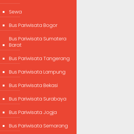
Sewa
Bus Pariwisata Bogor
Bus Pariwisata Sumatera
Barat
Bus Pariwisata Tangerang
Bus Pariwisata Lampung
Bus Pariwisata Bekasi
Bus Pariwisata Surabaya
Bus Pariwisata Jogja
Bus Pariwisata Semarang