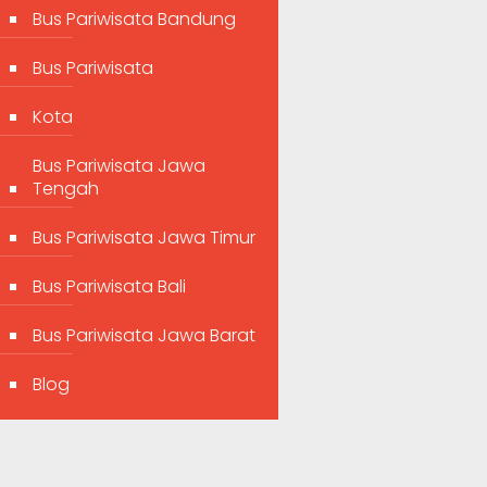
Bus Pariwisata Bandung
Bus Pariwisata
Kota
Bus Pariwisata Jawa
Tengah
Bus Pariwisata Jawa Timur
Bus Pariwisata Bali
Bus Pariwisata Jawa Barat
Blog