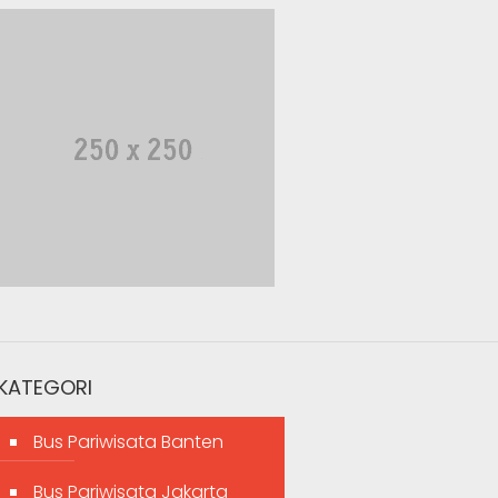
KATEGORI
Bus Pariwisata Banten
Bus Pariwisata Jakarta