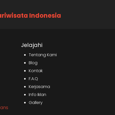
ariwisata Indonesia
Jelajahi
Tentang Kami
Blog
Kontak
F.A.Q
Kerjasama
Info Iklan
Gallery
rans