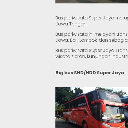
Bus pariwisata Super Jaya meru
Jawa Tengah.
Bus pariwisata ini melayani tran
Jawa, Bali, Lombok, dan sebagi
Bus pariwisata Super Jaya Trans
wisata ziarah, kunjungan indus
Big bus SHD/HDD Super Jaya