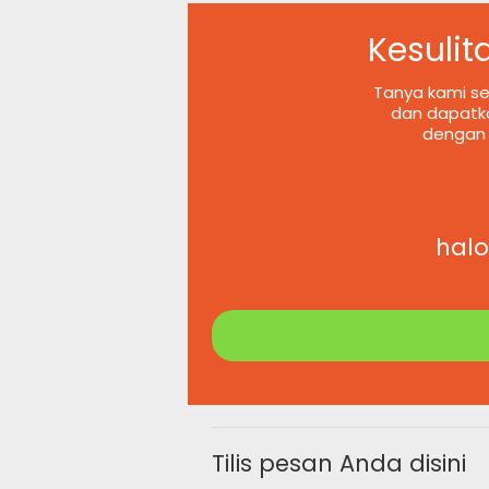
Kesuli
Tanya kami se
dan dapatk
dengan 
halo
Tilis pesan Anda disini