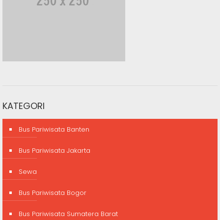
KATEGORI
Bus Pariwisata Banten
Bus Pariwisata Jakarta
Sewa
Bus Pariwisata Bogor
Bus Pariwisata Sumatera Barat