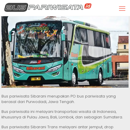
Bus pariwisata Sibarani merupakan PO bus pariwisata yang
berasal dari Purwodadi, Jawa Tengah.
Bus pariwisata ini melayani transportasi wisata di Indonesia,
khususnya di Pulau Jawa, Bali, Lombok, dan sebagian Sumatera.
Bus pariwisata Sibarani Trans melayani antar jemput, drop