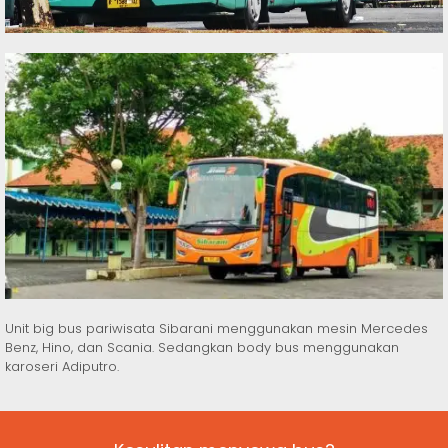
Unit big bus pariwisata Sibarani menggunakan mesin Mercedes
Benz, Hino, dan Scania. Sedangkan body bus menggunakan
karoseri Adiputro.