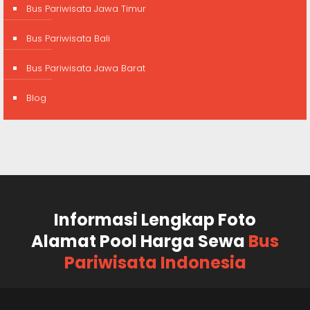
Bus Pariwisata Jawa Timur
Bus Pariwisata Bali
Bus Pariwisata Jawa Barat
Blog
Informasi Lengkap Foto
Alamat Pool Harga Sewa
Bus
Pariwisata Indonesia