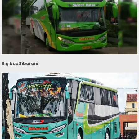
Big bus Sibarani