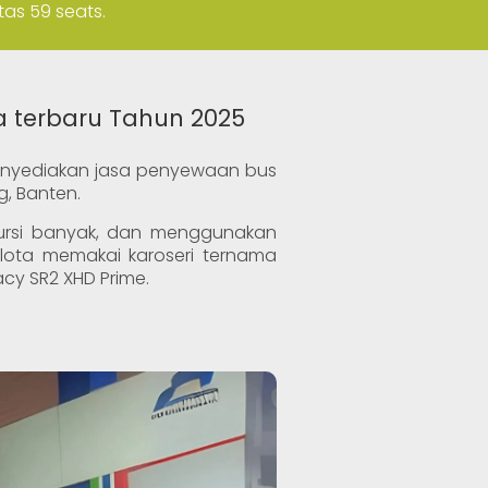
tas 59 seats.
a terbaru Tahun 2025
menyediakan jasa penyewaan bus
, Banten.
kursi banyak, dan menggunakan
elota memakai karoseri ternama
acy SR2 XHD Prime.