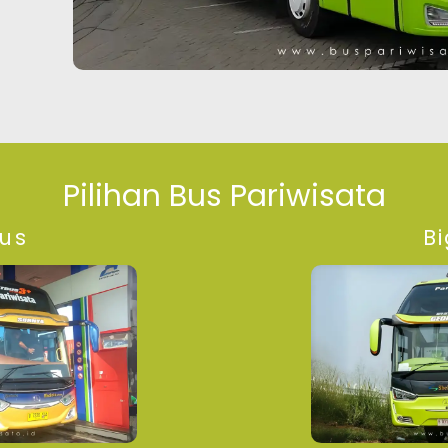
Pilihan Bus Pariwisata
bus
B