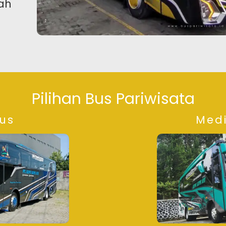
ah
Pilihan Bus Pariwisata
bus
Med