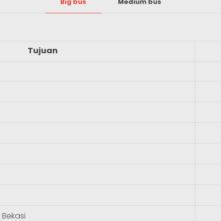
Big bus
Medium bus
Tujuan
 Bekasi