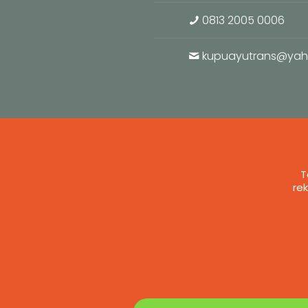
0813 2005 0006
kupuayutrans@ya
T
re