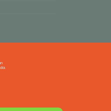
an
da.