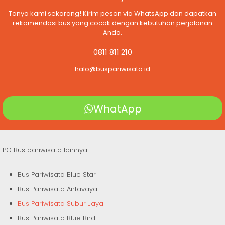
Tanya kami sekarang! Kirim pesan via WhatsApp dan dapatkan
rekomendasi bus yang cocok dengan kebutuhan perjalanan
Anda.
0811 811 210
halo@buspariwisata.id
WhatApp
PO Bus pariwisata lainnya:
Bus Pariwisata Blue Star
Bus Pariwisata Antavaya
Bus Pariwisata Subur Jaya
Bus Pariwisata Blue Bird