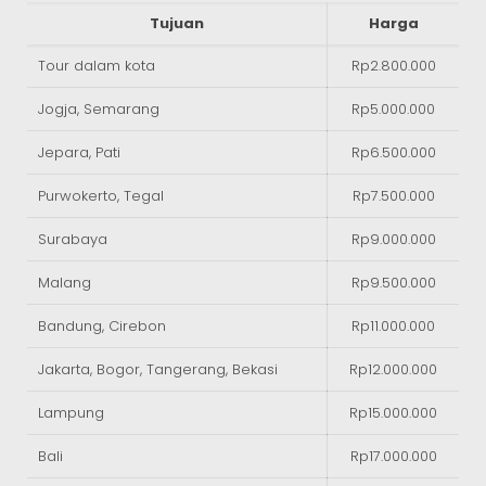
Tujuan
Harga
Tour dalam kota
Rp2.800.000
Jogja, Semarang
Rp5.000.000
Jepara, Pati
Rp6.500.000
Purwokerto, Tegal
Rp7.500.000
Surabaya
Rp9.000.000
Malang
Rp9.500.000
Bandung, Cirebon
Rp11.000.000
Jakarta, Bogor, Tangerang, Bekasi
Rp12.000.000
Lampung
Rp15.000.000
Bali
Rp17.000.000