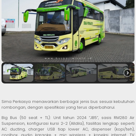
Sima Perkasya menawarkan berbagai jenis bus sesuai kebutuhan
rombongan, dengan spesifikasi yang terus diperbaharui.
Big Bus (50 seat + TL): Unit tahun 2024 “JB5”, sasis RM280 Air
Suspension, konfigurasi kursi 2-2 (Alldila), fasilitas lengkap seperti
AC ducting, charger USB tiap lower AC, dispenser (kopi/teh),
coolbox, audio karaoke + mic wireless + koneksi internet, TV