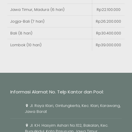
Jawa Timur, Madura (6 hari)
Rp22.100.000
Jogja-Bali (7 hari)
Rp26.200.000
Bali (8 hari)
Rp30.400.000
Lombok (10 hari)
Rp39.000.000
Informasi Alamat No. Telp Kantor dan Pool:
Jl. Raya Klari, Gintungkerta, Kec. Klari, Karawang,
Jawa Barat
Jl. K.H. Hasyim Ashari No.102, Bakalan, Kec.
Bugulkidul, Kota Pasuruan, Jawa Timur