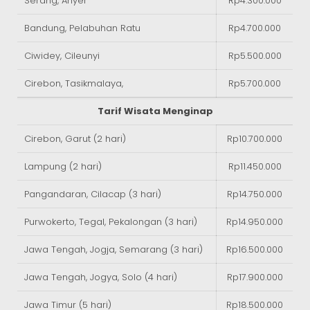
Serang, Anyer
Rp4.300.000
Bandung, Pelabuhan Ratu
Rp4.700.000
Ciwidey, Cileunyi
Rp5.500.000
Cirebon, Tasikmalaya,
Rp5.700.000
Tarif Wisata Menginap
Cirebon, Garut (2 hari)
Rp10.700.000
Lampung (2 hari)
Rp11.450.000
Pangandaran, Cilacap (3 hari)
Rp14.750.000
Purwokerto, Tegal, Pekalongan (3 hari)
Rp14.950.000
Jawa Tengah, Jogja, Semarang (3 hari)
Rp16.500.000
Jawa Tengah, Jogya, Solo (4 hari)
Rp17.900.000
Jawa Timur (5 hari)
Rp18.500.000