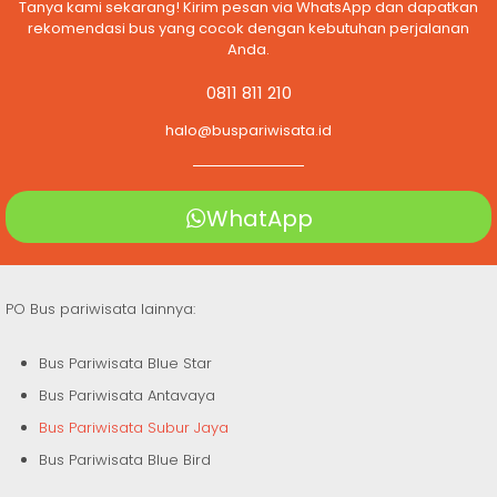
Tanya kami sekarang! Kirim pesan via WhatsApp dan dapatkan
rekomendasi bus yang cocok dengan kebutuhan perjalanan
Anda.
0811 811 210
halo@buspariwisata.id
WhatApp
PO Bus pariwisata lainnya:
Bus Pariwisata Blue Star
Bus Pariwisata Antavaya
Bus Pariwisata Subur Jaya
Bus Pariwisata Blue Bird