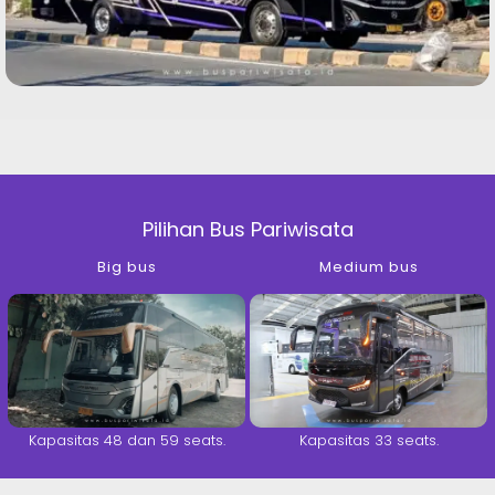
Pilihan Bus Pariwisata
Big bus
Medium bus
Kapasitas 48 dan 59 seats.
Kapasitas 33 seats.