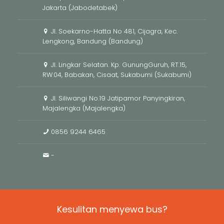
Jakarta (Jabodetabek)
Jl. Soekarno-Hatta No 481, Cijagra, Kec.
Lengkong, Bandung (Bandung)
Jl. Lingkar Selatan. Kp. GunungGuruh, RT.15,
RW.04, Babakan, Cisaat, Sukabumi (Sukabumi)
Jl. Siliwangi No.19 Jatipamor Panyingkiran,
Majalengka (Majalengka)
0856 9244 6465
-
Kesulitan menyewa bus?