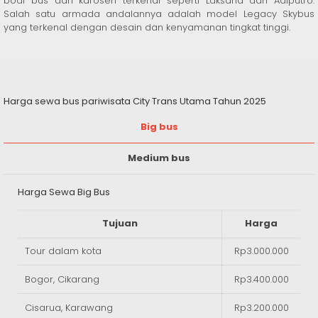
bodi bus dari karoseri terkenal seperti Laksana dan Adiputro.
Salah satu armada andalannya adalah model Legacy Skybus
yang terkenal dengan desain dan kenyamanan tingkat tinggi.
Harga sewa bus pariwisata City Trans Utama Tahun 2025
Big bus
Medium bus
Harga Sewa Big Bus
Tujuan
Harga
Tour dalam kota
Rp3.000.000
Bogor, Cikarang
Rp3.400.000
Cisarua, Karawang
Rp3.200.000