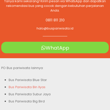
Tanya kami sekarang! Kirim pesan via WhatsApp dan dapatkan
rekomendasi bus yang cocok dengan kebutuhan perjalanan
Anda.
0811 811 210
halo@buspariwisata.id
WhatApp
PO Bus pariwisata lainnya:
Bus Pariwisata Blue Star
Bus Pariwisata Bin Ilyas
Bus Pariwisata Subur Jaya
Bus Pariwisata Big Bird