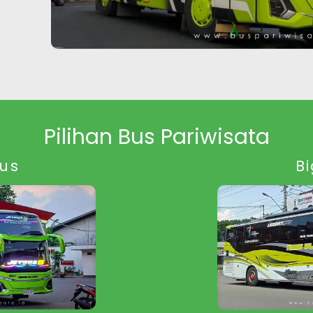
Pilihan Bus Pariwisata
bus
B