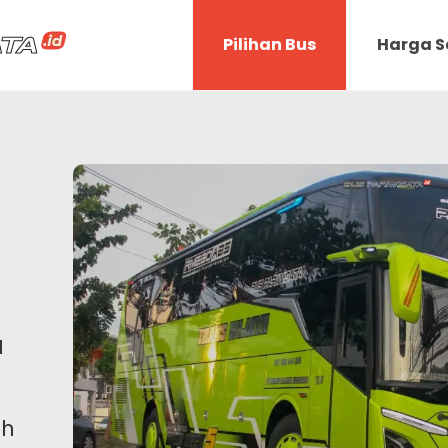
Pilihan Bus
Harga 
a
ah