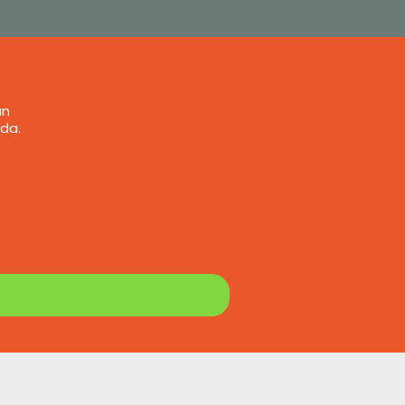
an
da.