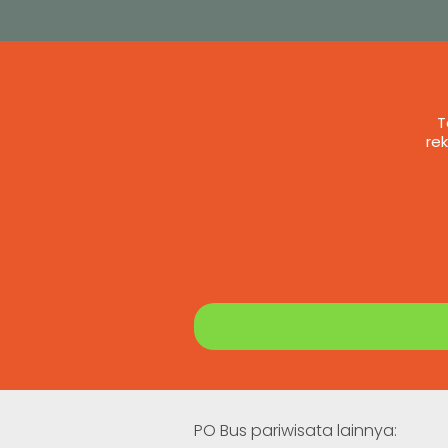
T
re
PO Bus pariwisata lainnya: