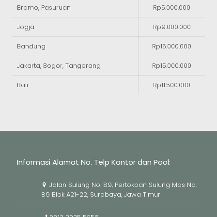
Bromo, Pasuruan
Rp5.000.000
Jogja
Rp9.000.000
Bandung
Rp15.000.000
Jakarta, Bogor, Tangerang
Rp15.000.000
Bali
Rp11.500.000
Informasi Alamat No. Telp Kantor dan Pool:
Jalan Sulung No. 89, Pertokoan Sulung Mas No.
89 Blok A21-22, Surabaya, Jawa Timur