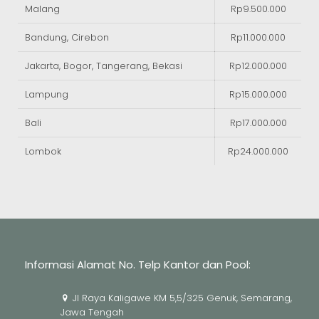
Malang
Rp9.500.000
Bandung, Cirebon
Rp11.000.000
Jakarta, Bogor, Tangerang, Bekasi
Rp12.000.000
Lampung
Rp15.000.000
Bali
Rp17.000.000
Lombok
Rp24.000.000
Informasi Alamat No. Telp Kantor dan Pool:
Jl Raya Kaligawe KM 5,5/325 Genuk, Semarang,
Jawa Tengah