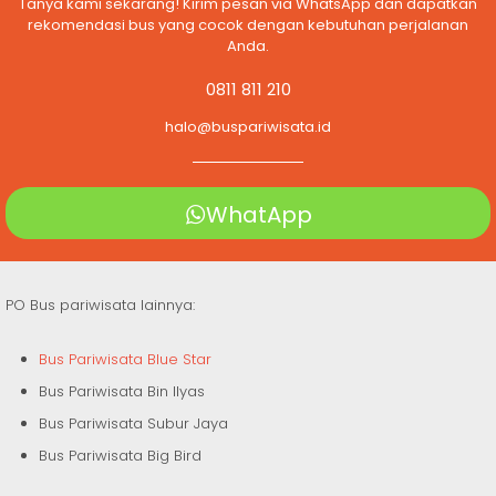
Tanya kami sekarang! Kirim pesan via WhatsApp dan dapatkan
rekomendasi bus yang cocok dengan kebutuhan perjalanan
Anda.
0811 811 210
halo@buspariwisata.id
WhatApp
PO Bus pariwisata lainnya:
Bus Pariwisata Blue Star
Bus Pariwisata Bin Ilyas
Bus Pariwisata Subur Jaya
Bus Pariwisata Big Bird