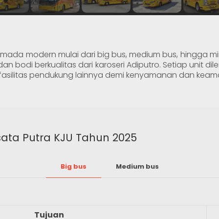
ada modern mulai dari big bus, medium bus, hingga m
n bodi berkualitas dari karoseri Adiputro. Setiap unit dilen
n fasilitas pendukung lainnya demi kenyamanan dan keam
sata Putra KJU Tahun 2025
Big bus
Medium bus
Tujuan