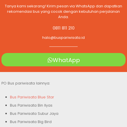
Tanya kami sekarang! Kirim pesan via WhatsApp dan dapatkan
rekomendasi bus yang cocok dengan kebutuhan perjalanan
Anda.
0811 811 210
halo@buspariwisata.id
WhatApp
PO Bus pariwisata lainnya:
Bus Pariwisata Blue Star
Bus Pariwisata Bin Ilyas
Bus Pariwisata Subur Jaya
Bus Pariwisata Big Bird