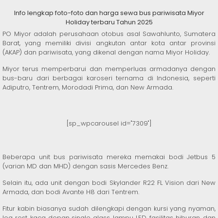
Info lengkap foto-foto dan harga sewa bus pariwisata Miyor
Holiday terbaru Tahun 2025
PO Miyor adalah perusahaan otobus asal Sawahlunto, Sumatera
Barat, yang memiliki divisi angkutan antar kota antar provinsi
(AKAP) dan pariwisata, yang dikenal dengan nama Miyor Holiday.
Miyor terus memperbarui dan memperluas armadanya dengan
bus-baru dari berbagai karoseri ternama di Indonesia, seperti
Adiputro, Tentrem, Morodadi Prima, dan New Armada.
[sp_wpcarousel id="7309"]
Beberapa unit bus pariwisata mereka memakai bodi Jetbus 5
(varian MD dan MHD) dengan sasis Mercedes Benz.
Selain itu, ada unit dengan bodi Skylander R22 FL Vision dari New
Armada, dan bodi Avante H8 dari Tentrem.
Fitur kabin biasanya sudah dilengkapi dengan kursi yang nyaman,
leg rest, kaca depan single glass, lampu LED, fasilitas hiburan, dan