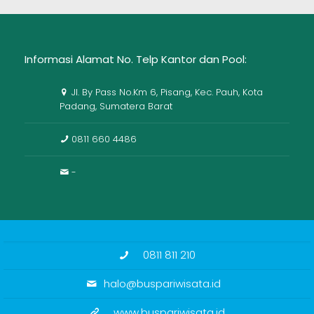
Informasi Alamat No. Telp Kantor dan Pool:
Jl. By Pass No.Km 6, Pisang, Kec. Pauh, Kota
Padang, Sumatera Barat
0811 660 4486
-
0811 811 210
halo@buspariwisata.id
www.buspariwisata.id