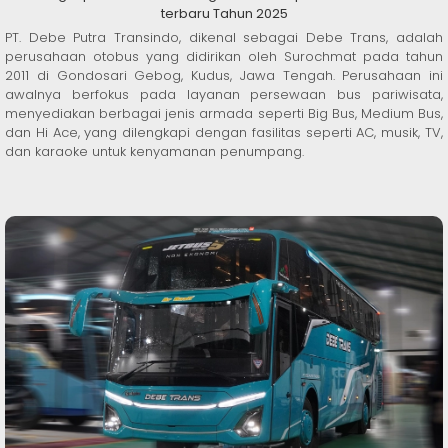
terbaru Tahun 2025
PT. Debe Putra Transindo, dikenal sebagai Debe Trans, adalah
perusahaan otobus yang didirikan oleh Surochmat pada tahun
2011 di Gondosari Gebog, Kudus, Jawa Tengah. Perusahaan ini
awalnya berfokus pada layanan persewaan bus pariwisata,
menyediakan berbagai jenis armada seperti Big Bus, Medium Bus,
dan Hi Ace, yang dilengkapi dengan fasilitas seperti AC, musik, TV,
dan karaoke untuk kenyamanan penumpang.