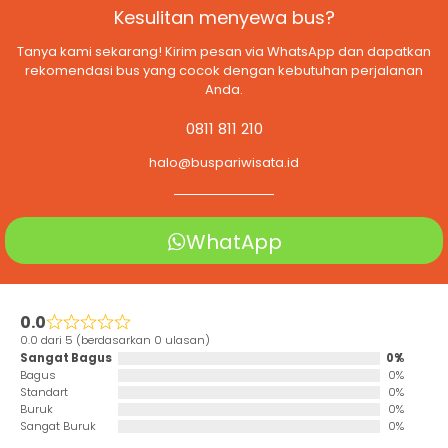
Kesulitan menyewa bus?
Tanya kami sekarang! Kirim pesan via WhatsApp dan dapatkan
rekomendasi bus yang cocok dengan kebutuhan perjalanan
Anda.
0811 811 210
halo@buspariwisata.id
WhatApp
0.0
0.0 dari 5 (berdasarkan 0 ulasan)
Sangat Bagus
0%
Bagus
0%
Standart
0%
Buruk
0%
Sangat Buruk
0%