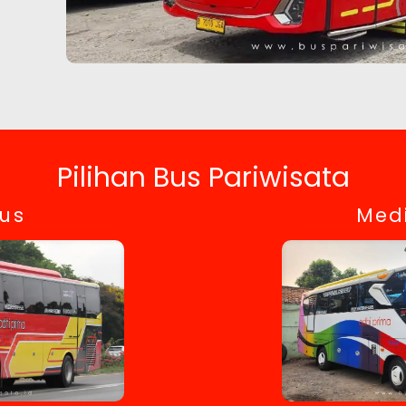
Pilihan Bus Pariwisata
bus
Med